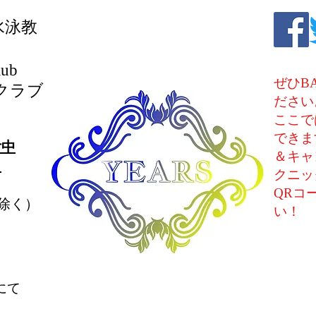
水泳教
lub
ぜひB
クラブ
ださい
ここで
できま
付中
＆キャ
。
クニッ
QRコ
除く）
い！
にて