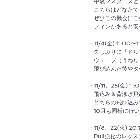
　中級マスターズと
　こちらはどなたで
　ぜひこの機会にご
　フィンがあると安
・11/4(金) 11:00
　久しぶりに『ドル
　ウェーブ（うねり
　飛び込んだ後やタ
・11/11、25(金) 11
　飛込み＆背泳ぎ飛
　どちらの飛び込み
　10月も同様に行
・11/8、22(火) 2
　Pull強化のレ