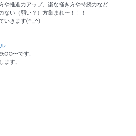
方や推進力アップ、楽な掻き方や持続力など
のない（弱い？）方集まれ〜！！！
いきます(^_^)
ール
 9:00〜です。
します。