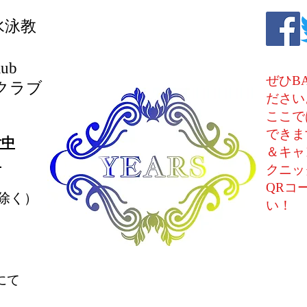
水泳教
lub
ぜひB
クラブ
ださい
ここで
できま
付中
＆キャ
。
クニッ
QRコ
除く）
い！
にて