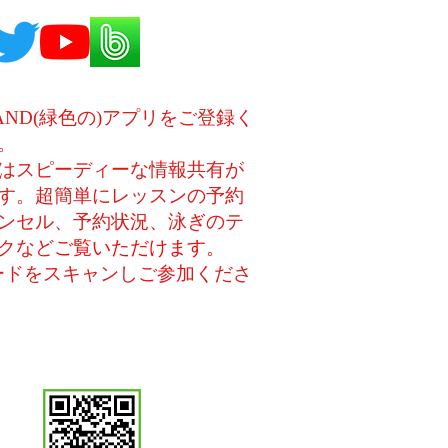
AND(緑色の)アプリをご登録く
。
はスピーディーな情報共有が
す。超
簡単にレッスンの予約
ンセル、予約状況、
泳ぎのテ
クなど
ご覧いただけます。
ードをスキャンしご参加くださ