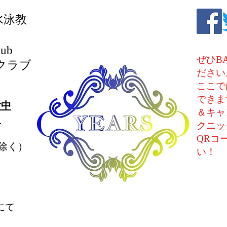
水泳教
lub
ぜひB
クラブ
ださい
ここで
できま
付中
＆キャ
。
クニッ
QRコ
除く）
い！
にて