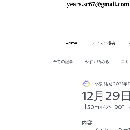
years.sc67@gmail.com
Home
レッスン概要
全ての記事
今すぐ始める
コミ
小泉 結城
2021年
12月2
【50m×4本  90″
内容