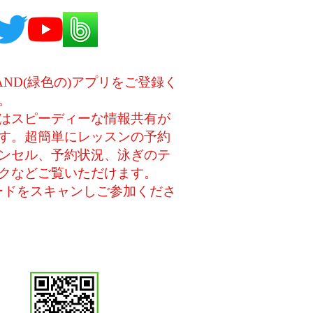
AND(緑色の)アプリをご登録く
。
はスピーディーな情報共有が
す。超
簡単にレッスンの予約
ンセル、予約状況、
泳ぎのテ
クなど
ご覧いただけます。
ードをスキャンしご参加くださ