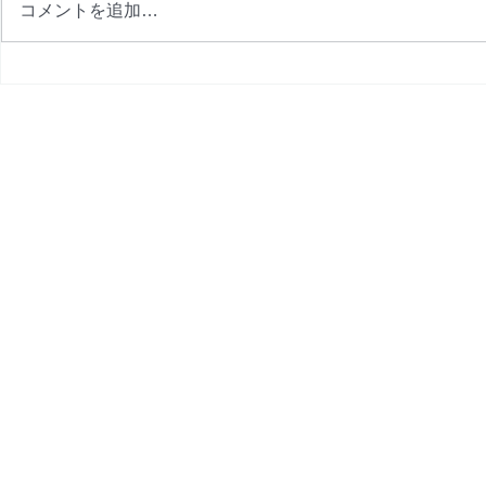
コメントを追加…
9月プログラム完成
8月プログ
金改定